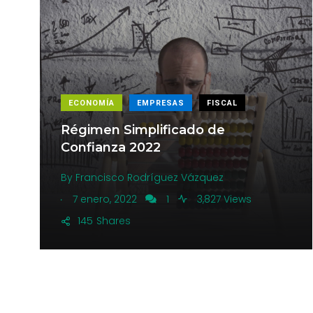
ECONOMÍA
EMPRESAS
FISCAL
Régimen Simplificado de
Confianza 2022
By
Francisco Rodríguez Vázquez
.
7 enero, 2022
1
3,827 Views
145
Shares