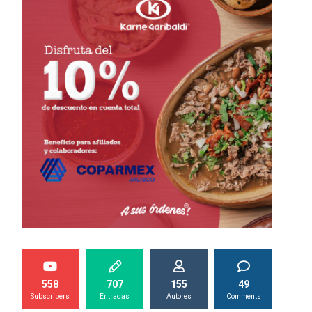
558
707
155
49
Subscribers
Entradas
Autores
Comments