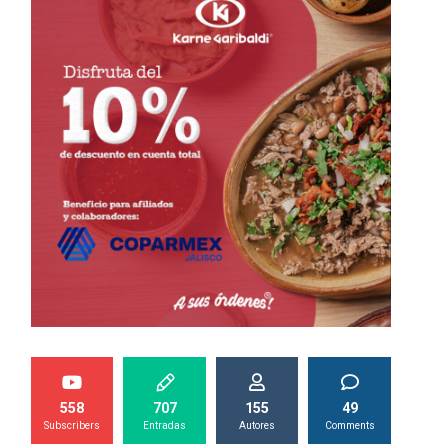
558
707
155
49
Subscribers
Entradas
Autores
Comments