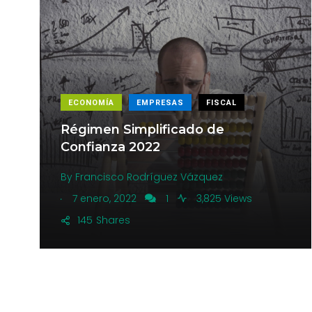
ECONOMÍA
EMPRESAS
FISCAL
Régimen Simplificado de
Confianza 2022
By
Francisco Rodríguez Vázquez
.
7 enero, 2022
1
3,825 Views
145
Shares