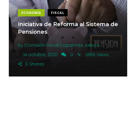
ECONOMÍA
FISCAL
Iniciativa de Reforma al Sistema de
Pensiones
By
Comisión Fiscal Coparmex Jalisco
.
14 octubre, 2020
0
1,865 Views
0
Shares