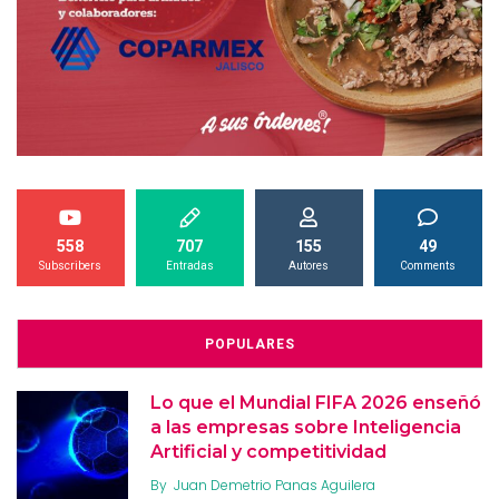
558
707
155
49
Subscribers
Entradas
Autores
Comments
POPULARES
Lo que el Mundial FIFA 2026 enseñó
a las empresas sobre Inteligencia
Artificial y competitividad
By
Juan Demetrio Panas Aguilera