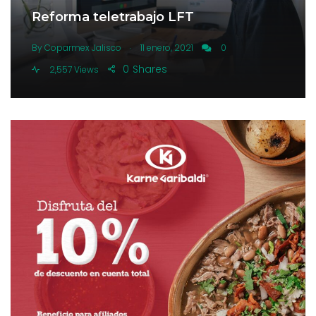
Reforma teletrabajo LFT
.
By
Coparmex Jalisco
11 enero, 2021
0
0
Shares
2,557 Views