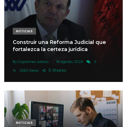
NOTICIAS
Construir una Reforma Judicial que
fortalezca la certeza jurídica
.
By
Coparmex Jalisco
19 agosto, 2024
0
0
Shares
1,582 Views
NOTICIAS