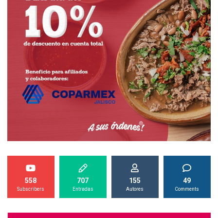
558
707
155
49
Subscribers
Entradas
Autores
Comments