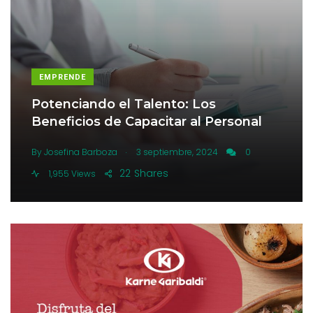
EMPRENDE
Potenciando el Talento: Los
Beneficios de Capacitar al Personal
.
By
Josefina Barboza
3 septiembre, 2024
0
22
Shares
1,955 Views