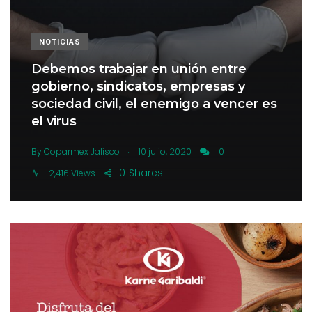
NOTICIAS
Debemos trabajar en unión entre
gobierno, sindicatos, empresas y
sociedad civil, el enemigo a vencer es
el virus
.
By
Coparmex Jalisco
10 julio, 2020
0
0
Shares
2,416 Views