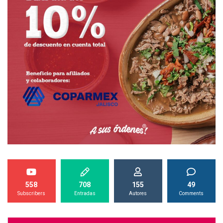
558
708
155
49
Subscribers
Entradas
Autores
Comments