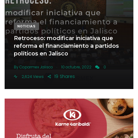
NOTICIAS
Retroceso: modificar iniciativa que
reforma el financiamiento a partidos
políticos en Jalisco
.
By
Coparmex Jalisco
10 octubre, 2022
0
19
Shares
2,624 Views