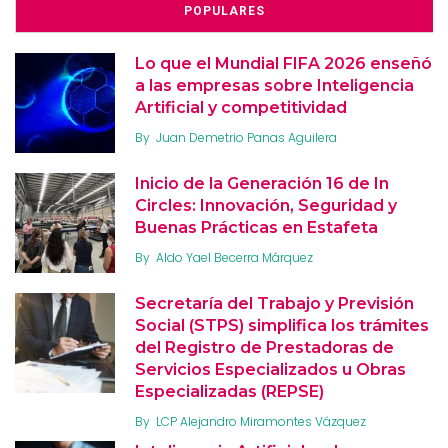
POPULARES
Lo que el Mundial FIFA 2026 enseñó
a las empresas sobre Inteligencia
Artificial y competitividad
By
Juan Demetrio Panas Aguilera
Inicio de la Generación 16 de In
Circles: Innovación, Seguridad y
Buenas Prácticas en Estafeta
By
Aldo Yael Becerra Márquez
Secretaría del Trabajo y Previsión
Social (STPS) simplifica los trámites
del Registro de Prestadoras de
Servicios Especializados u Obras
Especializadas (REPSE)
By
LCP Alejandro Miramontes Vázquez