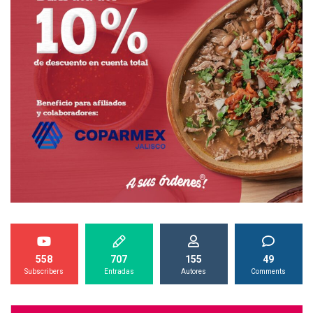
558
707
155
49
Subscribers
Entradas
Autores
Comments