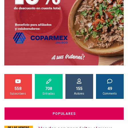
558
708
155
49
Subscribers
Entradas
Autores
Comments
POPULARES