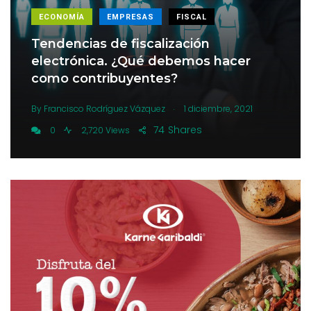
ECONOMÍA
EMPRESAS
FISCAL
Tendencias de fiscalización
electrónica. ¿Qué debemos hacer
como contribuyentes?
.
By
Francisco Rodríguez Vázquez
1 diciembre, 2021
74
Shares
0
2,720 Views