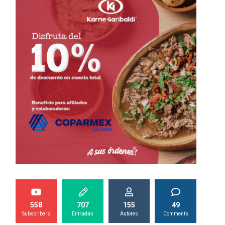
558
707
155
49
Subscribers
Entradas
Autores
Comments