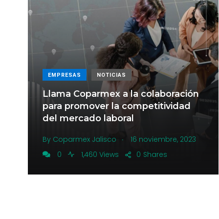
EMPRESAS
NOTICIAS
Llama Coparmex a la colaboración
para promover la competitividad
del mercado laboral
.
By
Coparmex Jalisco
16 noviembre, 2023
0
1,460 Views
0
Shares