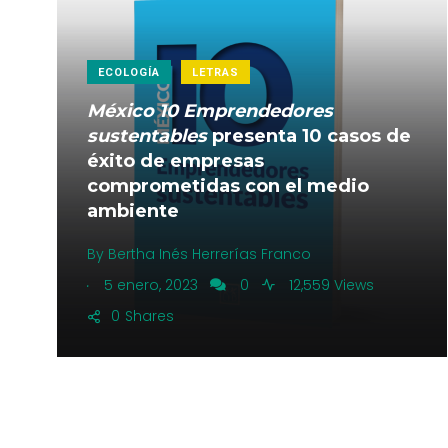
ECOLOGÍA
LETRAS
México 10 Emprendedores
sustentables
presenta 10 casos de
éxito de empresas
comprometidas con el medio
ambiente
By
Bertha Inés Herrerías Franco
.
5 enero, 2023
0
12,559 Views
0
Shares