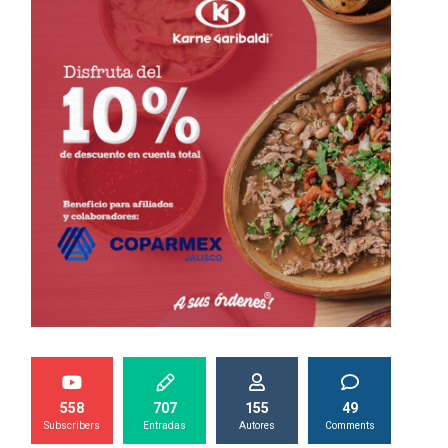
558
707
155
49
Subscribers
Entradas
Autores
Comments