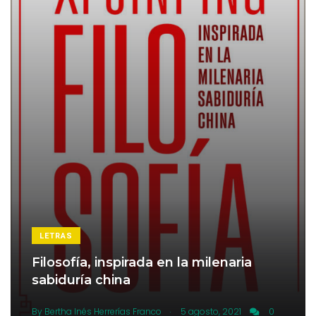
LETRAS
Filosofía, inspirada en la milenaria
sabiduría china
.
By
Bertha Inés Herrerías Franco
5 agosto, 2021
0