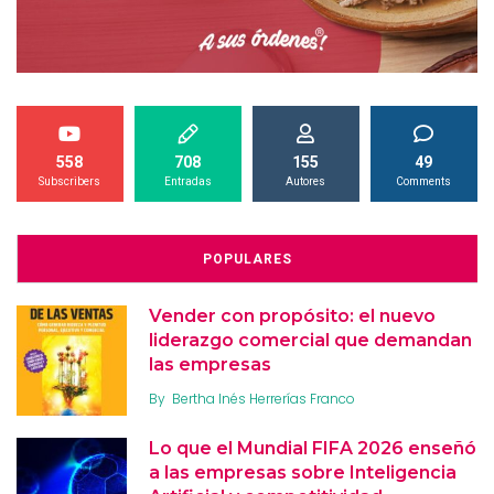
558
708
155
49
Subscribers
Entradas
Autores
Comments
POPULARES
Vender con propósito: el nuevo
liderazgo comercial que demandan
las empresas
By
Bertha Inés Herrerías Franco
Lo que el Mundial FIFA 2026 enseñó
a las empresas sobre Inteligencia