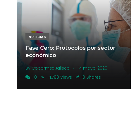
NOTICIAS
Fase Cero: Protocolos por sector
económico
.
By
Coparmex Jalisco
14 mayo, 2020
0
4,780 Views
0
Shares