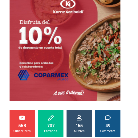
558
707
155
49
Subscribers
Entradas
Autores
Comments