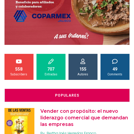
558
707
155
49
Subscribers
Entradas
Autores
Comments
POPULARES
Vender con propósito: el nuevo
liderazgo comercial que demandan
las empresas
By
Bertha Inés Herrerías Franco