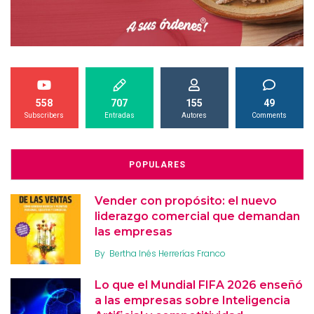
558
707
155
49
Subscribers
Entradas
Autores
Comments
POPULARES
Vender con propósito: el nuevo
liderazgo comercial que demandan
las empresas
By
Bertha Inés Herrerías Franco
Lo que el Mundial FIFA 2026 enseñó
a las empresas sobre Inteligencia