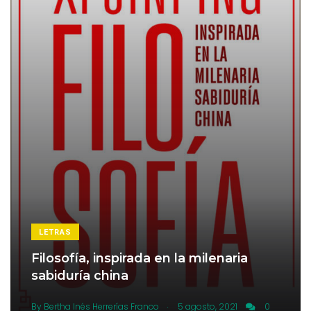
LETRAS
Filosofía, inspirada en la milenaria
sabiduría china
.
By
Bertha Inés Herrerías Franco
5 agosto, 2021
0