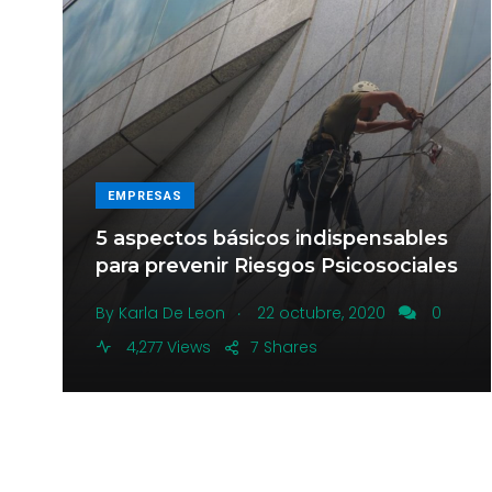
EMPRESAS
5 aspectos básicos indispensables
para prevenir Riesgos Psicosociales
.
By
Karla De Leon
22 octubre, 2020
0
4,277 Views
7
Shares