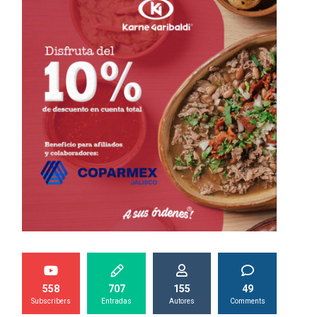
558
707
155
49
Subscribers
Entradas
Autores
Comments