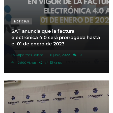
NOTICIAS
SAT anuncia que la factura
electrónica 4.0 será prorrogada hasta
el 01 de enero de 2023
.
By
Coparmex Jalisco
8 junio, 2022
0
24
Shares
2,890 Views