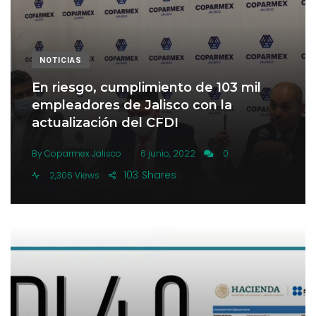
NOTICIAS
En riesgo, cumplimiento de 103 mil
empleadores de Jalisco con la
actualización del CFDI
.
By
Coparmex Jalisco
6 junio, 2022
0
103
Shares
2,306 Views