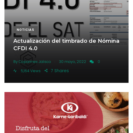
NOTICIAS
Actualización del timbrado de Nómina
CFDI 4.0
.
By
Coparmex Jalisco
30 mayo, 2022
0
7
Shares
5,164 Views