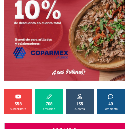
558
708
155
49
Subscribers
Entradas
Autores
Comments