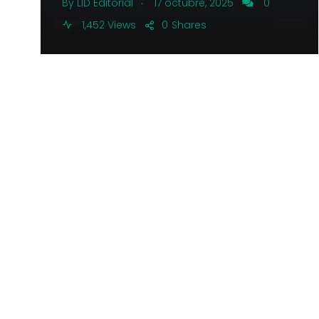
.
By
LID Editorial
17 octubre, 2025
0
1,452 Views
0
Shares