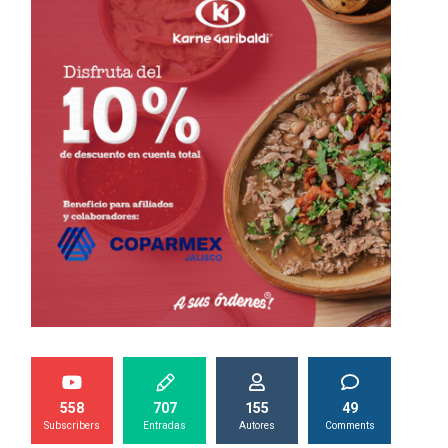
558
707
155
49
Subscribers
Entradas
Autores
Comments