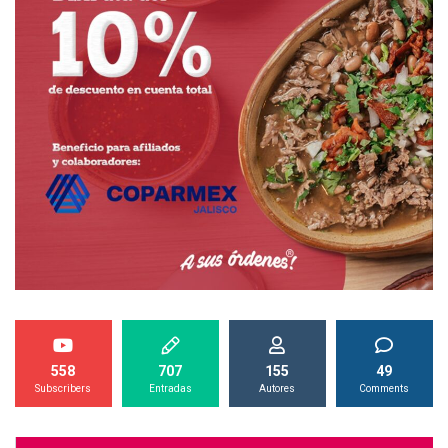
558
707
155
49
Subscribers
Entradas
Autores
Comments