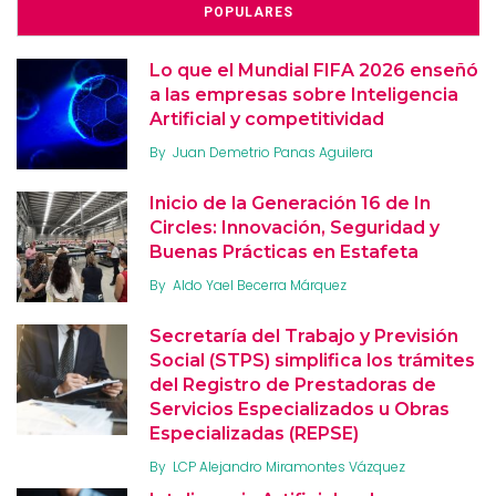
POPULARES
Lo que el Mundial FIFA 2026 enseñó
a las empresas sobre Inteligencia
Artificial y competitividad
By
Juan Demetrio Panas Aguilera
Inicio de la Generación 16 de In
Circles: Innovación, Seguridad y
Buenas Prácticas en Estafeta
By
Aldo Yael Becerra Márquez
Secretaría del Trabajo y Previsión
Social (STPS) simplifica los trámites
del Registro de Prestadoras de
Servicios Especializados u Obras
Especializadas (REPSE)
By
LCP Alejandro Miramontes Vázquez