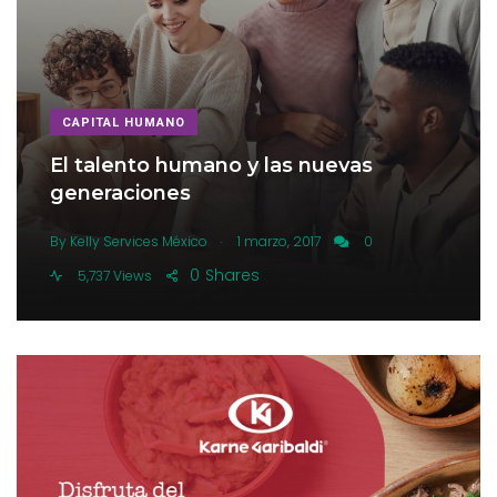
CAPITAL HUMANO
El talento humano y las nuevas
generaciones
.
By
Kelly Services México
1 marzo, 2017
0
0
Shares
5,737 Views