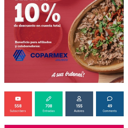
558
708
155
49
Subscribers
Entradas
Autores
Comments