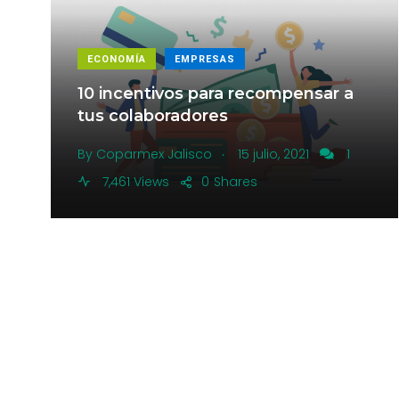
ECONOMÍA
EMPRESAS
10 incentivos para recompensar a
tus colaboradores
.
By
Coparmex Jalisco
15 julio, 2021
1
7,461 Views
0
Shares