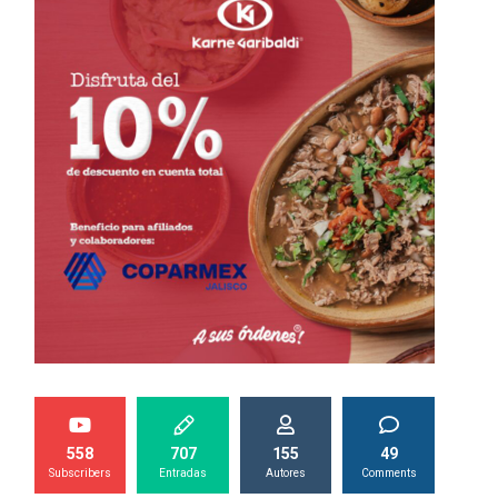
558
707
155
49
Subscribers
Entradas
Autores
Comments