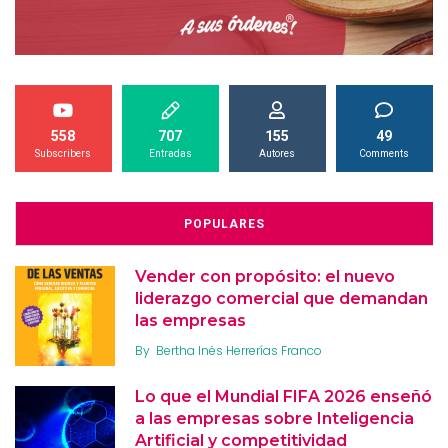
558
707
155
49
Subscribers
Entradas
Autores
Comments
POPULARES
Vender con propósito: el nuevo
liderazgo comercial que demandan
las empresas
By
Bertha Inés Herrerías Franco
Lo que el Mundial FIFA 2026 enseñó
a las empresas sobre Inteligencia
Artificial y competitividad