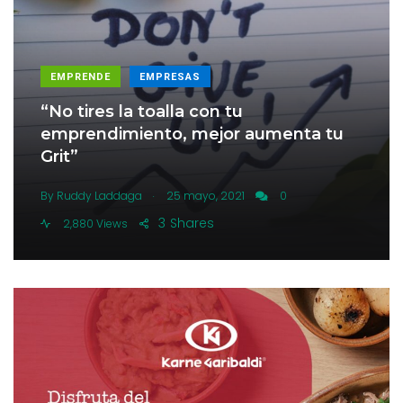
EMPRENDE
EMPRESAS
“No tires la toalla con tu
emprendimiento, mejor aumenta tu
Grit”
.
By
Ruddy Laddaga
25 mayo, 2021
0
3
Shares
2,880 Views