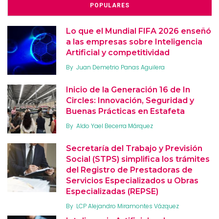
POPULARES
Lo que el Mundial FIFA 2026 enseñó
a las empresas sobre Inteligencia
Artificial y competitividad
By
Juan Demetrio Panas Aguilera
Inicio de la Generación 16 de In
Circles: Innovación, Seguridad y
Buenas Prácticas en Estafeta
By
Aldo Yael Becerra Márquez
Secretaría del Trabajo y Previsión
Social (STPS) simplifica los trámites
del Registro de Prestadoras de
Servicios Especializados u Obras
Especializadas (REPSE)
By
LCP Alejandro Miramontes Vázquez