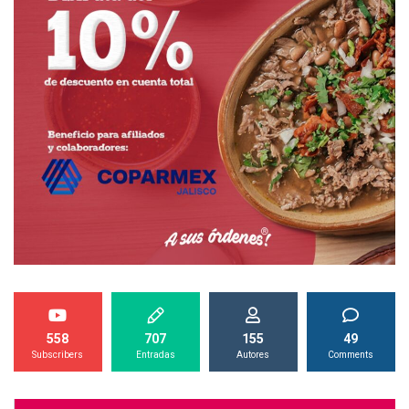
558
707
155
49
Subscribers
Entradas
Autores
Comments