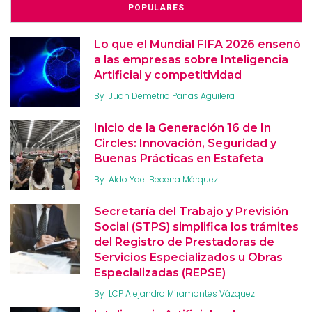
POPULARES
Lo que el Mundial FIFA 2026 enseñó
a las empresas sobre Inteligencia
Artificial y competitividad
By
Juan Demetrio Panas Aguilera
Inicio de la Generación 16 de In
Circles: Innovación, Seguridad y
Buenas Prácticas en Estafeta
By
Aldo Yael Becerra Márquez
Secretaría del Trabajo y Previsión
Social (STPS) simplifica los trámites
del Registro de Prestadoras de
Servicios Especializados u Obras
Especializadas (REPSE)
By
LCP Alejandro Miramontes Vázquez