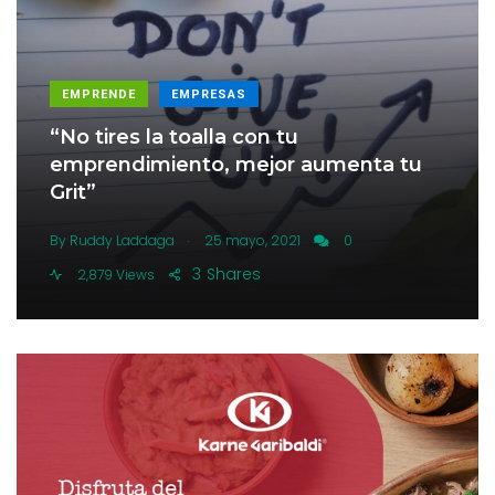
EMPRENDE
EMPRESAS
“No tires la toalla con tu
emprendimiento, mejor aumenta tu
Grit”
.
By
Ruddy Laddaga
25 mayo, 2021
0
3
Shares
2,879 Views