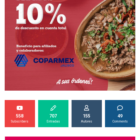
558
707
155
49
Subscribers
Entradas
Autores
Comments