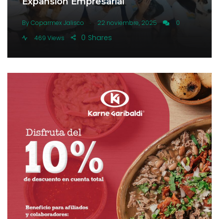
Expansión Empresarial
.
By
Coparmex Jalisco
22 noviembre, 2025
0
0
Shares
469 Views