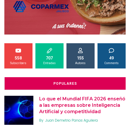
558
707
155
49
Subscribers
Entradas
Autores
Comments
POPULARES
Lo que el Mundial FIFA 2026 enseñó
a las empresas sobre Inteligencia
Artificial y competitividad
By
Juan Demetrio Panas Aguilera