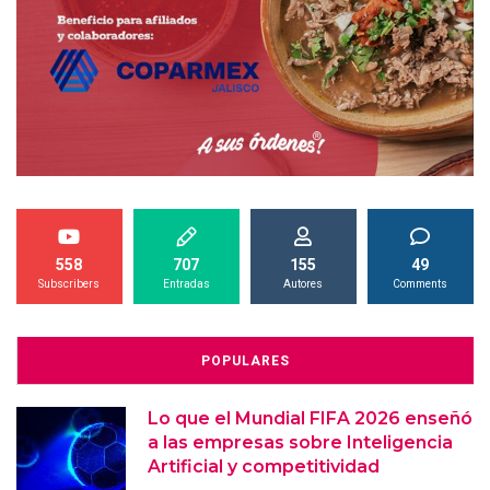
558
707
155
49
Subscribers
Entradas
Autores
Comments
POPULARES
Lo que el Mundial FIFA 2026 enseñó
a las empresas sobre Inteligencia
Artificial y competitividad