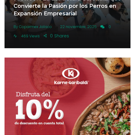
Convierte la Pasión por los Perros en
Expansión Empresarial
.
By
Coparmex Jalisco
22 noviembre, 2025
0
0
Shares
469 Views