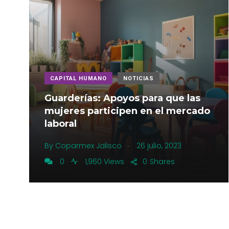
CAPITAL HUMANO
NOTICIAS
Guarderías: Apoyos para que las
mujeres participen en el mercado
laboral
.
By
Coparmex Jalisco
26 julio, 2023
0
1,960 Views
0
Shares