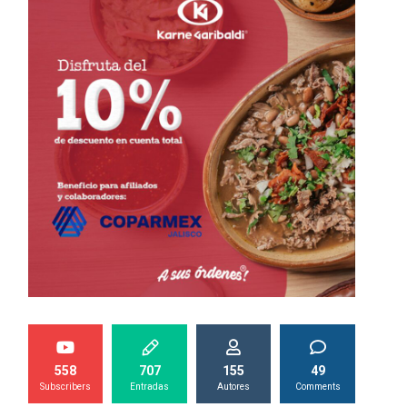
558
707
155
49
Subscribers
Entradas
Autores
Comments