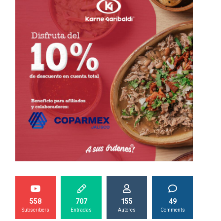
558
707
155
49
Subscribers
Entradas
Autores
Comments