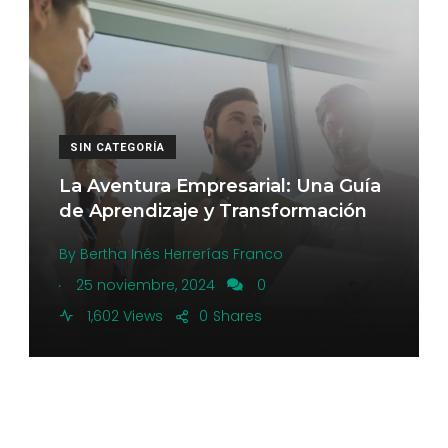
SIN CATEGORÍA
La Aventura Empresarial: Una Guía
de Aprendizaje y Transformación
By
Bertha Inés Herrerías Franco
.
25 noviembre, 2024
0
1,602 Views
0
Shares