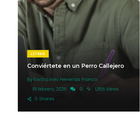
LETRAS
Conviértete en un Perro Callejero
By
Bertha Inés Herrerías Franco
.
19 febrero, 2025
0
1,365 Views
0
Shares